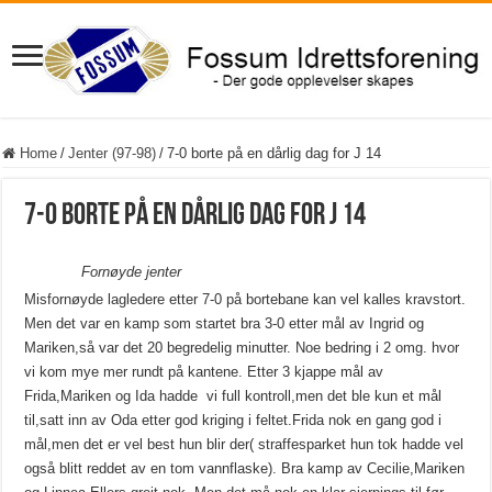
Home
/
Jenter (97-98)
/
7-0 borte på en dårlig dag for J 14
7-0 borte på en dårlig dag for J 14
Fornøyde jenter
Misfornøyde lagledere etter 7-0 på bortebane kan vel kalles kravstort.
Men det var en kamp som startet bra 3-0 etter mål av Ingrid og
Mariken,så var det 20 begredelig minutter. Noe bedring i 2 omg. hvor
vi kom mye mer rundt på kantene. Etter 3 kjappe mål av
Frida,Mariken og Ida hadde vi full kontroll,men det ble kun et mål
til,satt inn av Oda etter god kriging i feltet.Frida nok en gang god i
mål,men det er vel best hun blir der( straffesparket hun tok hadde vel
også blitt reddet av en tom vannflaske). Bra kamp av Cecilie,Mariken