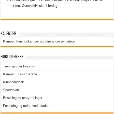
og Linnea.Ellers greit nok. Men det må nok en klar sjerpings til før
møtet mot Øvrevoll/Hosle til lørdag.
Kalender
Kamper, treningskamper og våre andre aktiviteter
.
Hurtiglenker
Treningstider Fossum
Kamper Fossum Arena
Klubbhåndbok
Sportsplan
Bestilling av utstyr til laget
Forsikring og rutine ved skader