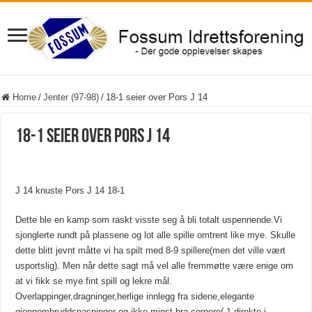
Home
/
Jenter (97-98)
/
18-1 seier over Pors J 14
18-1 seier over Pors J 14
J 14 knuste Pors J 14 18-1
Dette ble en kamp som raskt visste seg å bli totalt uspennende.Vi
sjonglerte rundt på plassene og lot alle spille omtrent like mye. Skulle
dette blitt jevnt måtte vi ha spilt med 8-9 spillere(men det ville vært
usportslig). Men når dette sagt må vel alle fremmøtte være enige om
at vi fikk se mye fint spill og lekre mål.
Overlappinger,dragninger,herlige innlegg fra sidene,elegante
gjennombruddspasninger og ikke minst bra cornere( 1 direkte i