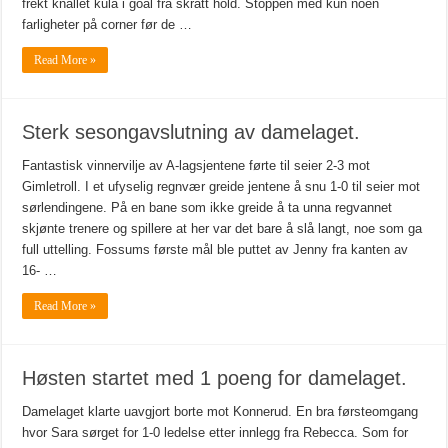
frekt knallet kula i goal fra skrått hold. Stoppen med kun noen
farligheter på corner før de …
Read More »
Sterk sesongavslutning av damelaget.
Fantastisk vinnervilje av A-lagsjentene førte til seier 2-3 mot
Gimletroll. I et ufyselig regnvær greide jentene å snu 1-0 til seier mot
sørlendingene. På en bane som ikke greide å ta unna regvannet
skjønte trenere og spillere at her var det bare å slå langt, noe som ga
full uttelling. Fossums første mål ble puttet av Jenny fra kanten av
16- …
Read More »
Høsten startet med 1 poeng for damelaget.
Damelaget klarte uavgjort borte mot Konnerud. En bra førsteomgang
hvor Sara sørget for 1-0 ledelse etter innlegg fra Rebecca. Som for