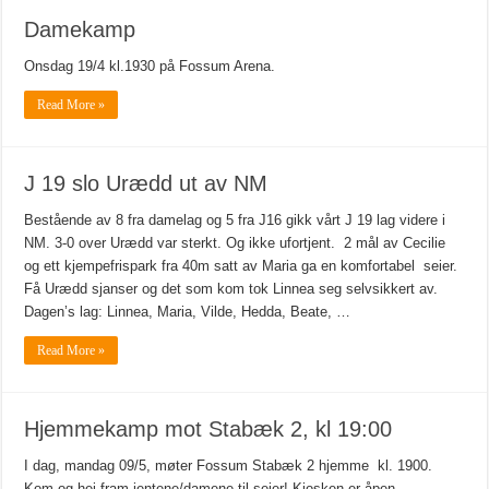
Damekamp
Onsdag 19/4 kl.1930 på Fossum Arena.
Read More »
J 19 slo Urædd ut av NM
Bestående av 8 fra damelag og 5 fra J16 gikk vårt J 19 lag videre i
NM. 3-0 over Urædd var sterkt. Og ikke ufortjent. 2 mål av Cecilie
og ett kjempefrispark fra 40m satt av Maria ga en komfortabel seier.
Få Urædd sjanser og det som kom tok Linnea seg selvsikkert av.
Dagen’s lag: Linnea, Maria, Vilde, Hedda, Beate, …
Read More »
Hjemmekamp mot Stabæk 2, kl 19:00
I dag, mandag 09/5, møter Fossum Stabæk 2 hjemme kl. 1900.
Kom og hei fram jentene/damene til seier! Kiosken er åpen