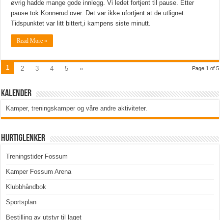
øvrig hadde mange gode innlegg. Vi ledet fortjent til pause. Etter
pause tok Konnerud over. Det var ikke ufortjent at de utlignet.
Tidspunktet var litt bittert,i kampens siste minutt.
Read More »
1
2
3
4
5
»
Page 1 of 5
Kalender
Kamper, treningskamper og våre andre aktiviteter
.
Hurtiglenker
Treningstider Fossum
Kamper Fossum Arena
Klubbhåndbok
Sportsplan
Bestilling av utstyr til laget