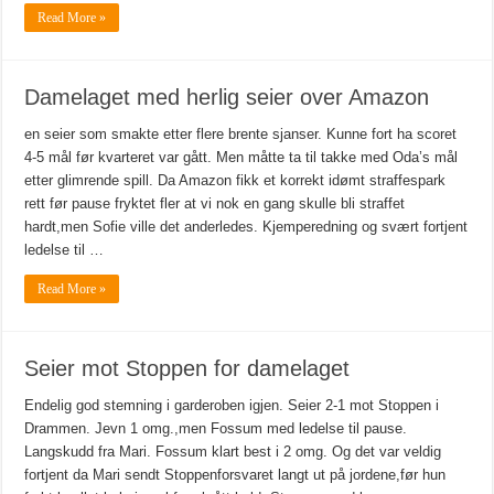
Read More »
Damelaget med herlig seier over Amazon
en seier som smakte etter flere brente sjanser. Kunne fort ha scoret
4-5 mål før kvarteret var gått. Men måtte ta til takke med Oda’s mål
etter glimrende spill. Da Amazon fikk et korrekt idømt straffespark
rett før pause fryktet fler at vi nok en gang skulle bli straffet
hardt,men Sofie ville det anderledes. Kjemperedning og svært fortjent
ledelse til …
Read More »
Seier mot Stoppen for damelaget
Endelig god stemning i garderoben igjen. Seier 2-1 mot Stoppen i
Drammen. Jevn 1 omg.,men Fossum med ledelse til pause.
Langskudd fra Mari. Fossum klart best i 2 omg. Og det var veldig
fortjent da Mari sendt Stoppenforsvaret langt ut på jordene,før hun