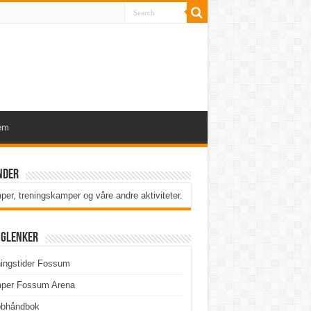
em
nder
er, treningskamper og våre andre aktiviteter
.
iglenker
ingstider Fossum
per Fossum Arena
bbhåndbok