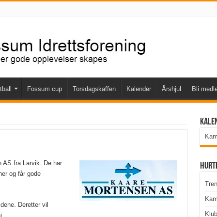
tball
Fossum cup
Torsdagskaffen
Kalender
Årshjul
Bli medl
Kale
Kamp
 AS fra Larvik. De har
Hurt
ner og får gode
Tren
Kam
idene. Deretter vil
Klu
i.