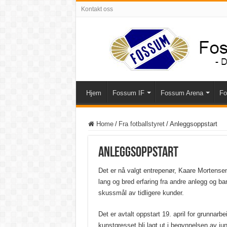
Kontakt oss
Hjem
Fossum IF
Fossum Arena
Fo
Home
/
Fra fotballstyret
/
Anleggsoppstart
Anleggsoppstart
Det er nå valgt entrepenør, Kaare Mortensen
lang og bred erfaring fra andre anlegg og ba
skussmål av tidligere kunder.
Det er avtalt oppstart 19. april for grunnarbe
kunstgresset bli lagt ut i begynnelsen av jun