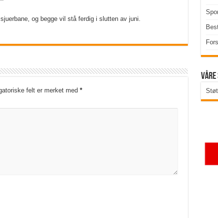
Spor
juerbane, og begge vil stå ferdig i slutten av juni.
Best
Fors
Våre
gatoriske felt er merket med
*
Støt