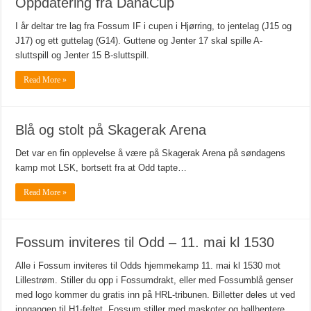
Oppdatering fra DanaCup
I år deltar tre lag fra Fossum IF i cupen i Hjørring, to jentelag (J15 og
J17) og ett guttelag (G14). Guttene og Jenter 17 skal spille A-
sluttspill og Jenter 15 B-sluttspill.
Read More »
Blå og stolt på Skagerak Arena
Det var en fin opplevelse å være på Skagerak Arena på søndagens
kamp mot LSK, bortsett fra at Odd tapte…
Read More »
Fossum inviteres til Odd – 11. mai kl 1530
Alle i Fossum inviteres til Odds hjemmekamp 11. mai kl 1530 mot
Lillestrøm. Stiller du opp i Fossumdrakt, eller med Fossumblå genser
med logo kommer du gratis inn på HRL-tribunen. Billetter deles ut ved
inngangen til H1-feltet. Fossum stiller med maskoter og ballhentere.