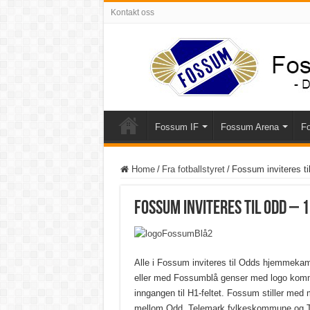
Kontakt oss
Fossum IF
Fossum Arena
Fo
Home
/
Fra fotballstyret
/
Fossum inviteres ti
Fossum inviteres til Odd – 1
Alle i Fossum inviteres til Odds hjemmekamp
eller med Fossumblå genser med logo kommer
inngangen til H1-feltet. Fossum stiller med 
mellom Odd, Telemark fylkeskommune og Te