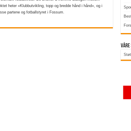
tet heter «Klubbutvikling, topp og bredde hånd i hånd», og i
Spor
sse partene og fotballstyret i Fossum.
Best
Fors
Våre
Støt