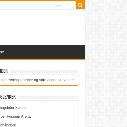
lem
nder
er, treningskamper og våre andre aktiviteter
.
iglenker
ingstider Fossum
per Fossum Arena
bbhåndbok