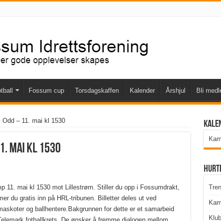
tball
Fossum cup
Torsdagskaffen
Kalender
Årshjul
Bli med
l Odd – 11. mai kl 1530
Kale
Kamp
1. mai kl 1530
Hurt
 11. mai kl 1530 mot Lillestrøm. Stiller du opp i Fossumdrakt,
Tren
 du gratis inn på HRL-tribunen. Billetter deles ut ved
Kam
maskoter og ballhentere.
Bakgrunnen for dette er et samarbeid
Klu
lemark fotballkrets. De ønsker å fremme dialogen mellom