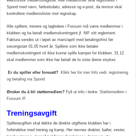
elektronisk medlemsregister.
Alle medlemmer skal registreres i
Spond med navn, fødselsdato, adresse og e-post, da revisor skal
kontrollere medlemslister mot regnskap.
Alle spillere, trenere og lagledere i Fossum må være medlemmer i
klubben og ha betalt medlemskontingent jf. NIF sitt reglement.
Faktura sendes ut i løpet av mars/april med betalingsfrist før
sesongstart 01.05 hvert år. Spillere som ikke betaler
medlemskontingent vil ikke kunne spille kamper for klubben. 31.12
skal medlemmer som ikke har betalt de to siste årene strykes
Er du spiller eller foresatt?
Klikk her for mer Info vedr. registrering
og betaling via Spond
Ønsker du å bli støttemedlem?
Fyll ut info i lenke:
Støttemedlem i
Fossum IF
Treningsavgift
Spilleravgiften skal dekke de direkte utgiftene klubben har i
forbindelse med trening og kamp. Her nevnes drakter, baller, vester,