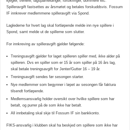
kjegler, trenere, lagspåmeldinger, forsikringer, dommere etc.
Spilleravgift fastsettes av årsmøtet og betales forskuddsvis. Fossum
IF innkrever medlemmene spilleravgift via Spond.
Laglederne for hvert lag skal fortløpende melde inn nye spillere i
Spond, samt melde ut de spillerne som slutter.
For innkreving av spilleravgift gjelder følgende:
Treningsavgift gjelder for laget spilleren spiller med, ikke alder på
spilleren. Dvs en spiller som er 15 år som spiller på 16 års lag,
skal betale treningsavgift for Jenter/Gutter 16 – 19 år.
Treningsavgift sendes før sesongen starter.
Nye medlemmer som begynner i løpet av sesongen får faktura
tilsendt fortløpende.
Medlemsansvarlig holder oversikt over hvilke spillere som har
betalt, og purrer på de som ikke har betalt.
All innbetaling skal skje til Fossum IF sin bankkonto.
FIKS-ansvarlig i klubben skal ha beskjed om spillere som ikke har