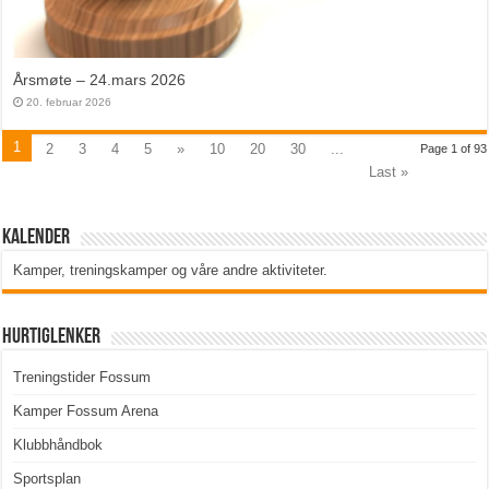
Årsmøte – 24.mars 2026
20. februar 2026
1
2
3
4
5
»
10
20
30
...
Page 1 of 93
Last »
Kalender
Kamper, treningskamper og våre andre aktiviteter
.
Hurtiglenker
Treningstider Fossum
Kamper Fossum Arena
Klubbhåndbok
Sportsplan