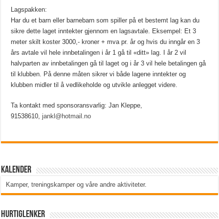
Lagspakken:
Har du et barn eller barnebarn som spiller på et bestemt lag kan du
sikre dette laget inntekter gjennom en lagsavtale. Eksempel: Et 3
meter skilt koster 3000,- kroner + mva pr. år og hvis du inngår en 3
års avtale vil hele innbetalingen i år 1 gå til «ditt» lag. I år 2 vil
halvparten av innbetalingen gå til laget og i år 3 vil hele betalingen gå
til klubben. På denne måten sikrer vi både lagene inntekter og
klubben midler til å vedlikeholde og utvikle anlegget videre.
Ta kontakt med sponsoransvarlig: Jan Kleppe,
91538610,
jankl@hotmail.no
Kalender
Kamper, treningskamper og våre andre aktiviteter
.
Hurtiglenker