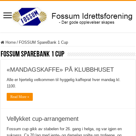
Home
/
FOSSUM SpareBank 1 Cup
FOSSUM SpareBank 1 Cup
«MANDAGSKAFFE» PÅ KLUBBHUSET
Alle er hjertelig velkommen til hyggelig kaffeprat hver mandag kl.
1100.
Read More »
Vellykket cup-arrangement
Fossum cup gikk av stabelen for 26. gang i helga, og var igjen en
suksess. Ca 70 lag med jente- og damelag spilte om trofeene, og