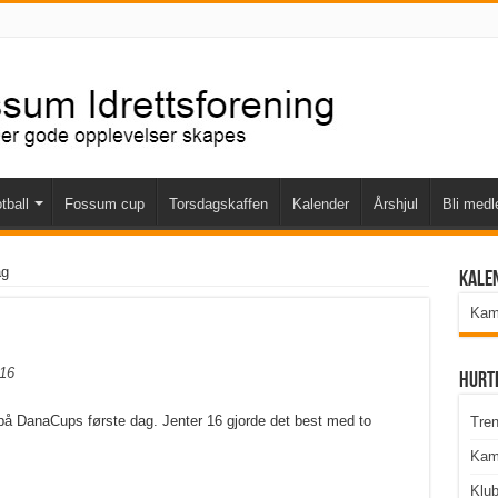
tball
Fossum cup
Torsdagskaffen
Kalender
Årshjul
Bli med
ag
Kale
Kamp
Hurt
 på DanaCups første dag. Jenter 16 gjorde det best med to
Tren
Kam
Klu