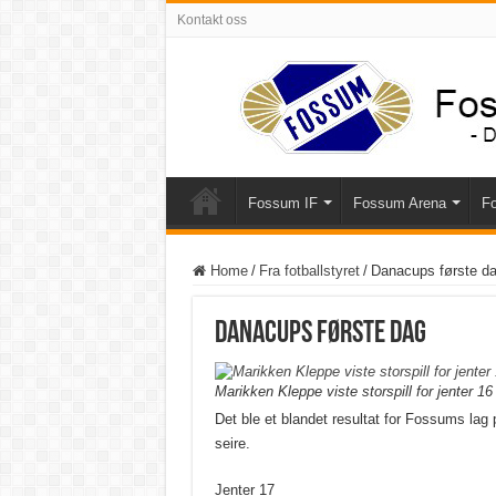
Kontakt oss
Fossum IF
Fossum Arena
Fo
Home
/
Fra fotballstyret
/
Danacups første d
Danacups første dag
Marikken Kleppe viste storspill for jenter 16
Det ble et blandet resultat for Fossums lag
seire.
Jenter 17