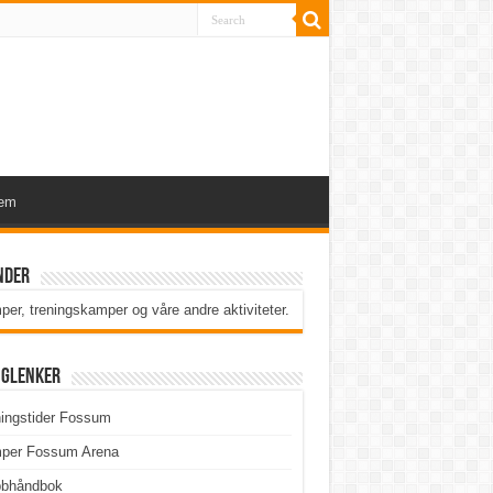
lem
nder
er, treningskamper og våre andre aktiviteter
.
iglenker
ingstider Fossum
per Fossum Arena
bbhåndbok