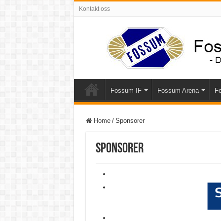
Kontakt oss
Fossum IF
Fossum Arena
Fo
Home
/
Sponsorer
Sponsorer