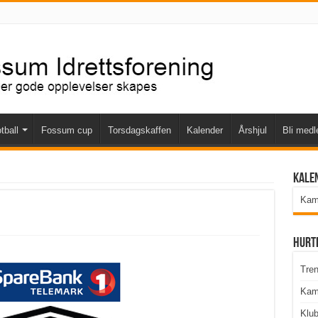
tball
Fossum cup
Torsdagskaffen
Kalender
Årshjul
Bli med
Kale
Kamp
Hurt
Tren
Kam
Klu