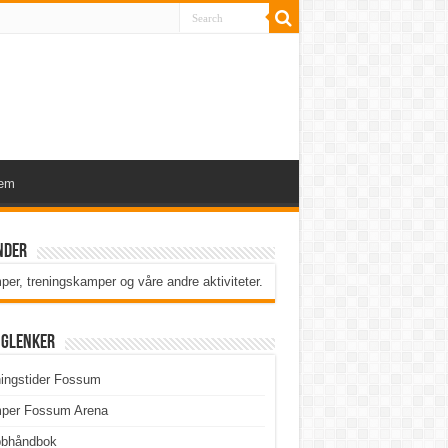
lem
nder
er, treningskamper og våre andre aktiviteter
.
iglenker
ingstider Fossum
per Fossum Arena
bbhåndbok