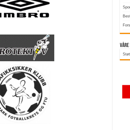
Spor
Best
Fors
Våre
Støt