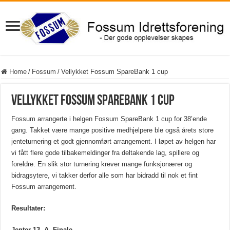
Home
/
Fossum
/
Vellykket Fossum SpareBank 1 cup
Vellykket Fossum SpareBank 1 cup
Fossum arrangerte i helgen Fossum SpareBank 1 cup for 38’ende
gang. Takket være mange positive medhjelpere ble også årets store
jenteturnering et godt gjennomført arrangement. I løpet av helgen har
vi fått flere gode tilbakemeldinger fra deltakende lag, spillere og
foreldre. En slik stor turnering krever mange funksjonærer og
bidragsytere, vi takker derfor alle som har bidradd til nok et fint
Fossum arrangement.
Resultater:
Jenter 13, A- Finale