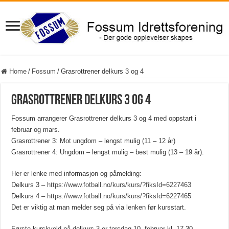
Home
/
Fossum
/
Grasrottrener delkurs 3 og 4
Grasrottrener delkurs 3 og 4
Fossum arrangerer Grasrottrener delkurs 3 og 4 med oppstart i
februar og mars.
Grasrottrener 3: Mot ungdom – lengst mulig (11 – 12 år)
Grasrottrener 4: Ungdom – lengst mulig – best mulig (13 – 19 år).
Her er lenke med informasjon og påmelding:
Delkurs 3 –
https://www.fotball.no/kurs/kurs/?fiksId=6227463
Delkurs 4 –
https://www.fotball.no/kurs/kurs/?fiksId=6227465
Det er viktig at man melder seg på via lenken før kursstart.
Første kurskveld på delkurs 3 er torsdag 10. februar kl. 17.30