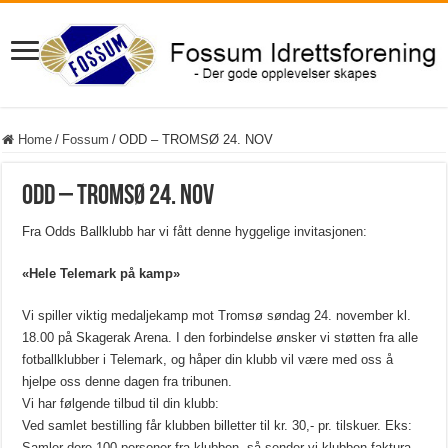
Home
/
Fossum
/
ODD – TROMSØ 24. NOV
ODD – TROMSØ 24. NOV
Fra Odds Ballklubb har vi fått denne hyggelige invitasjonen:
«Hele Telemark på kamp»
Vi spiller viktig medaljekamp mot Tromsø søndag 24. november kl.
18.00 på Skagerak Arena. I den forbindelse ønsker vi støtten fra alle
fotballklubber i Telemark, og håper din klubb vil være med oss å
hjelpe oss denne dagen fra tribunen.
Vi har følgende tilbud til din klubb:
Ved samlet bestilling får klubben billetter til kr. 30,- pr. tilskuer. Eks:
Samler dere 100 personer fra klubben, så sender vi klubben faktura