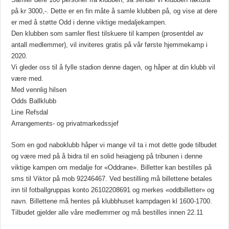
på kr 3000,-. Dette er en fin måte å samle klubben på, og vise at dere
er med å støtte Odd i denne viktige medaljekampen.
Den klubben som samler flest tilskuere til kampen (prosentdel av
antall medlemmer), vil inviteres gratis på vår første hjemmekamp i
2020.
Vi gleder oss til å fylle stadion denne dagen, og håper at din klubb vil
være med.
Med vennlig hilsen
Odds Ballklubb
Line Refsdal
Arrangements- og privatmarkedssjef
Som en god naboklubb håper vi mange vil ta i mot dette gode tilbudet
og være med på å bidra til en solid heiagjeng på tribunen i denne
viktige kampen om medalje for «Oddrane». Billetter kan bestilles på
sms til Viktor på mob 92246467. Ved bestilling må billettene betales
inn til fotballgruppas konto 26102208691 og merkes «oddbilletter» og
navn. Billettene må hentes på klubbhuset kampdagen kl 1600-1700.
Tilbudet gjelder alle våre medlemmer og må bestilles innen 22.11