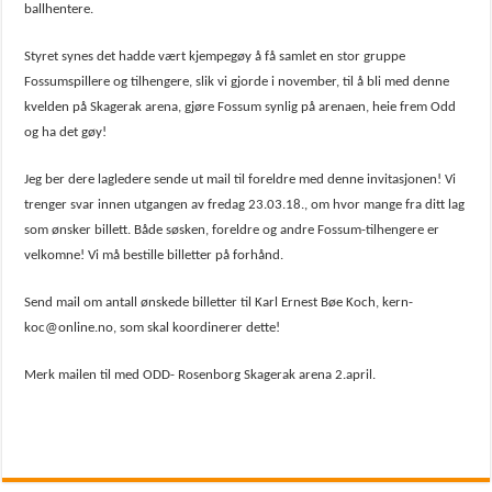
ballhentere.
Styret synes det hadde vært kjempegøy å få samlet en stor gruppe
Fossumspillere og tilhengere, slik vi gjorde i november, til å bli med denne
kvelden på Skagerak arena, gjøre Fossum synlig på arenaen, heie frem Odd
og ha det gøy!
Jeg ber dere lagledere sende ut mail til foreldre med denne invitasjonen! Vi
trenger svar innen utgangen av fredag 23.03.18., om hvor mange fra ditt lag
som ønsker billett. Både søsken, foreldre og andre Fossum-tilhengere er
velkomne! Vi må bestille billetter på forhånd.
Send mail om antall ønskede billetter til Karl Ernest Bøe Koch,
kern-
koc@online.no, som skal koordinerer dette!
Merk mailen til med ODD- Rosenborg Skagerak arena 2.april.