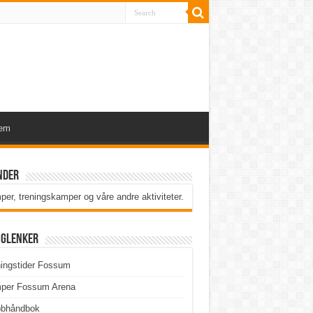
lem
nder
er, treningskamper og våre andre aktiviteter
.
iglenker
ingstider Fossum
per Fossum Arena
bbhåndbok