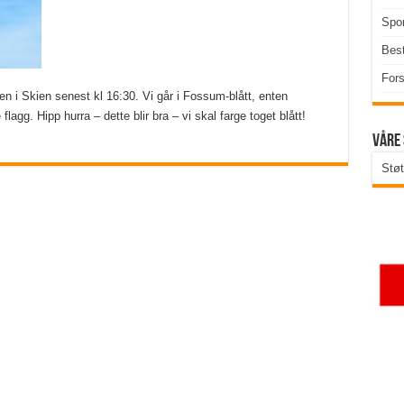
Spor
Best
Fors
n i Skien senest kl 16:30. Vi går i Fossum-blått, enten
lagg. Hipp hurra – dette blir bra – vi skal farge toget blått!
Våre
Støt