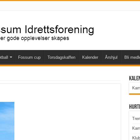
tball
Fossum cup
Torsdagskaffen
Kalender
Årshjul
Bli med
Kale
Kamp
Hurt
Tren
Kam
Klu