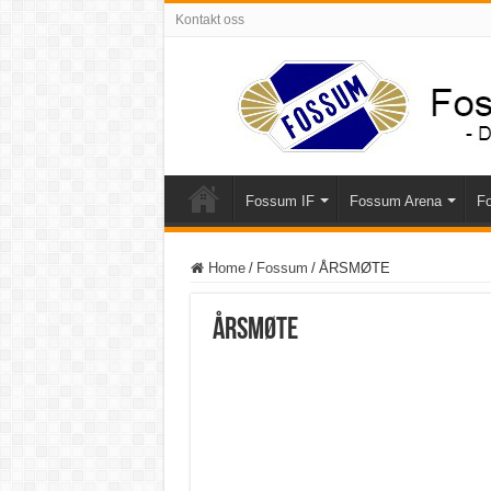
Kontakt oss
Fossum IF
Fossum Arena
Fo
Home
/
Fossum
/
ÅRSMØTE
ÅRSMØTE