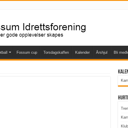
tball
Fossum cup
Torsdagskaffen
Kalender
Årshjul
Bli med
Kale
Kamp
Hurt
Tren
Kam
Klu