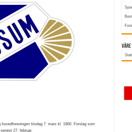
Spor
Best
Fors
Våre
Støt
og hovedforeningen tirsdag 7. mars kl. 1900. Forslag som
senest 27. februar.