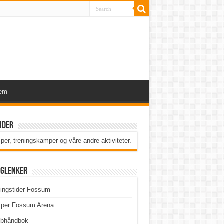
lem
nder
er, treningskamper og våre andre aktiviteter
.
iglenker
ingstider Fossum
per Fossum Arena
bbhåndbok