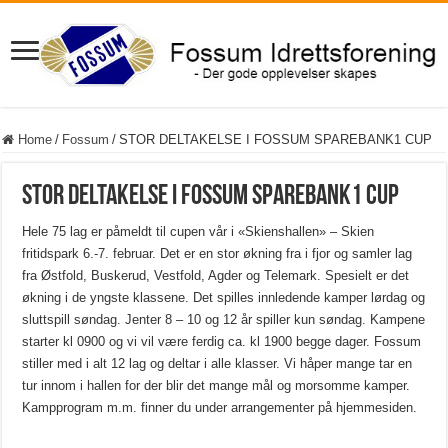
Home
/
Fossum
/
STOR DELTAKELSE I FOSSUM SPAREBANK1 CUP
STOR DELTAKELSE I FOSSUM SPAREBANK1 CUP
Hele 75 lag er påmeldt til cupen vår i «Skienshallen» – Skien
fritidspark 6.-7. februar. Det er en stor økning fra i fjor og samler lag
fra Østfold, Buskerud, Vestfold, Agder og Telemark. Spesielt er det
økning i de yngste klassene. Det spilles innledende kamper lørdag og
sluttspill søndag. Jenter 8 – 10 og 12 år spiller kun søndag. Kampene
starter kl 0900 og vi vil være ferdig ca. kl 1900 begge dager. Fossum
stiller med i alt 12 lag og deltar i alle klasser. Vi håper mange tar en
tur innom i hallen for der blir det mange mål og morsomme kamper.
Kampprogram m.m. finner du under arrangementer på hjemmesiden.