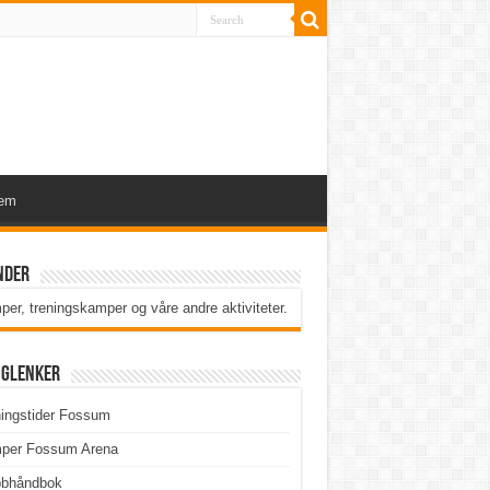
lem
nder
er, treningskamper og våre andre aktiviteter
.
iglenker
ingstider Fossum
per Fossum Arena
bbhåndbok