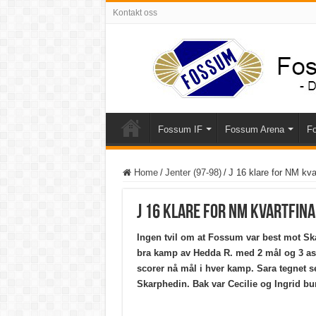
Kontakt oss
Fossum IF
Fossum Arena
Fo
Home
/
Jenter (97-98)
/
J 16 klare for NM kvar
J 16 klare for NM kvartfina
Ingen tvil om at Fossum var best mot Ska
bra kamp av Hedda R. med 2 mål og 3 ass
scorer nå mål i hver kamp. Sara tegnet s
Skarphedin. Bak var Cecilie og Ingrid bu