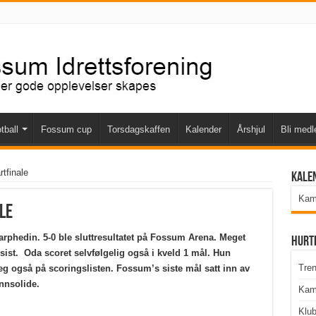
tball
Fossum cup
Torsdagskaffen
Kalender
Årshjul
Bli med
tfinale
Kale
Kamp
le
rphedin. 5-0 ble sluttresultatet på Fossum Arena. Meget
Hurt
ist. Oda scoret selvfølgelig også i kveld 1 mål. Hun
Tren
eg også på scoringslisten. Fossum’s siste mål satt inn av
nnsolide.
Kam
Klu