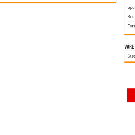
Spor
Best
Fors
Våre
Støt