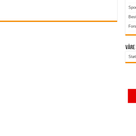
Spor
Best
Fors
Våre
Støt