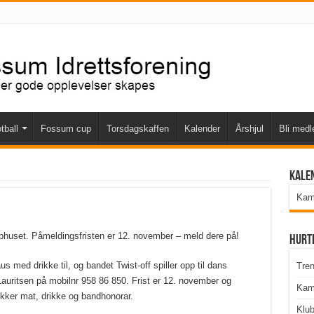
tball
Fossum cup
Torsdagskaffen
Kalender
Årshjul
Bli med
Kale
Kamp
bbhuset. Påmeldingsfristen er 12. november – meld dere på!
Hurt
s med drikke til, og bandet Twist-off spiller opp til dans
Tren
Lauritsen på mobilnr 958 86 850. Frist er 12. november og
Kam
ekker mat, drikke og bandhonorar.
Klu