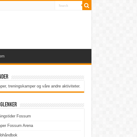
lem
nder
er, treningskamper og våre andre aktiviteter
.
iglenker
ingstider Fossum
per Fossum Arena
bbhåndbok