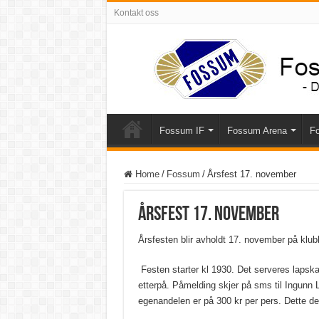
Kontakt oss
Fossum IF
Fossum Arena
Fo
Home
/
Fossum
/
Årsfest 17. november
Årsfest 17. november
Årsfesten blir avholdt 17. november på klu
Festen starter kl 1930. Det serveres lapskau
etterpå. Påmelding skjer på sms til Ingunn 
egenandelen er på 300 kr per pers. Dette d