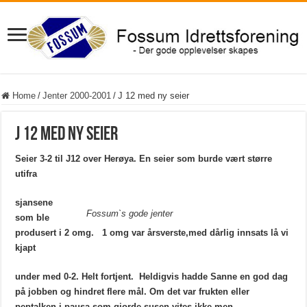
Home
/
Jenter 2000-2001
/
J 12 med ny seier
J 12 med ny seier
Seier 3-2 til J12 over Herøya. En seier som burde vært større
utifra
sjansene
Fossum`s gode jenter
som ble
produsert i 2 omg. 1 omg var årsverste,med dårlig innsats lå vi
kjapt
under med 0-2. Helt fortjent. Heldigvis hadde Sanne en god dag
på jobben og hindret flere mål. Om det var frukten eller
peptalken i pausa som gjorde susen vites ikke.men