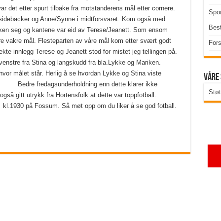
ar det etter spurt tilbake fra motstanderens mål etter cornere.
Spor
sidebacker og Anne/Synne i midtforsvaret. Kom også med
Best
riken seg og kantene var eid av Terese/Jeanett. Som ensom
ere vakre mål. Flesteparten av våre mål kom etter svært godt
Fors
ekte innlegg Terese og Jeanett stod for mistet jeg tellingen på.
enstre fra Stina og langskudd fra bla.Lykke og Mariken.
hvor målet står. Herlig å se hvordan Lykke og Stina viste
Våre
e. Bedre fredagsunderholdning enn dette klarer ikke
Støt
også gitt utrykk fra Hortensfolk at dette var toppfotball.
 kl.1930 på Fossum. Så møt opp om du liker å se god fotball.