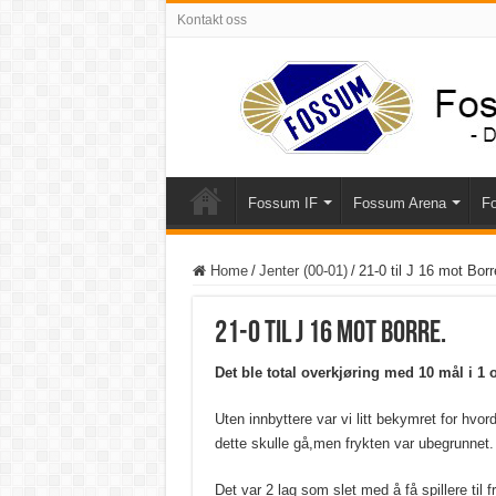
Kontakt oss
Fossum IF
Fossum Arena
Fo
Home
/
Jenter (00-01)
/
21-0 til J 16 mot Borr
21-0 til J 16 mot Borre.
Det ble total overkjøring med 10 mål i 1 o
Uten innbyttere var vi litt bekymret for hvor
dette skulle gå,men frykten var ubegrunnet.
Det var 2 lag som slet med å få spillere til