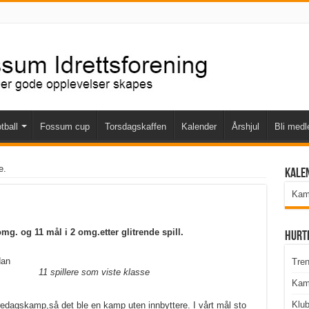
tball
Fossum cup
Torsdagskaffen
Kalender
Årshjul
Bli med
e.
Kale
Kamp
mg. og 11 mål i 2 omg.etter glitrende spill.
Hurt
dan
Tren
11 spillere som viste klasse
Kam
Klu
 fredagskamp,så det ble en kamp uten innbyttere. I vårt mål sto