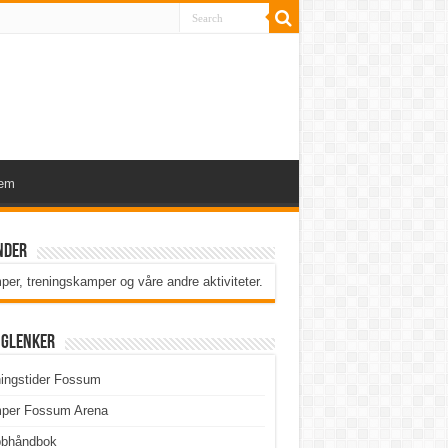
lem
nder
er, treningskamper og våre andre aktiviteter
.
iglenker
ingstider Fossum
per Fossum Arena
bbhåndbok