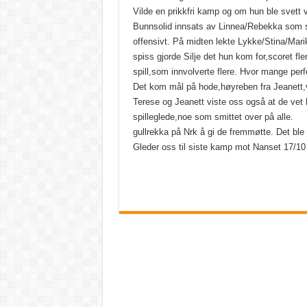
Vilde en prikkfri kamp og om hun ble svett v
Bunnsolid innsats av Linnea/Rebekka som 
offensivt. På midten lekte Lykke/Stina/Ma
spiss gjorde Silje det hun kom for,scoret fl
spill,som innvolverte flere. Hvor mange perf
Det kom mål på hode,høyreben fra Jeanett,v
Terese og Jeanett viste oss også at de vet 
spilleglede,noe som smittet over på all
gullrekka på Nrk å gi de fremmøtte. Det ble 
Gleder oss til siste kamp mot Nanset 17/10