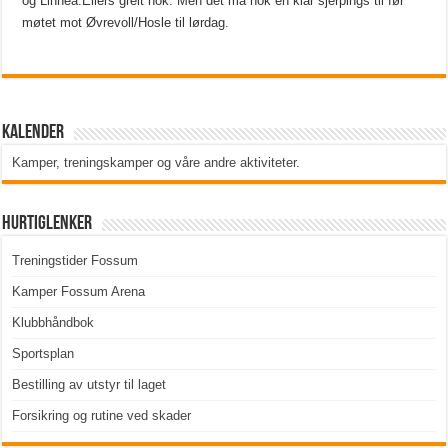
og Linnea.Ellers greit nok. Men det må nok en klar sjerpings til før
møtet mot Øvrevoll/Hosle til lørdag.
Kalender
Kamper, treningskamper og våre andre aktiviteter
.
Hurtiglenker
Treningstider Fossum
Kamper Fossum Arena
Klubbhåndbok
Sportsplan
Bestilling av utstyr til laget
Forsikring og rutine ved skader