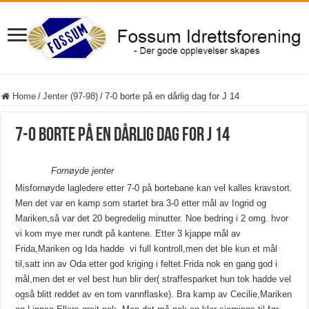
Home
/
Jenter (97-98)
/
7-0 borte på en dårlig dag for J 14
7-0 borte på en dårlig dag for J 14
Fornøyde jenter
Misfornøyde lagledere etter 7-0 på bortebane kan vel kalles kravstort.
Men det var en kamp som startet bra 3-0 etter mål av Ingrid og
Mariken,så var det 20 begredelig minutter. Noe bedring i 2 omg. hvor
vi kom mye mer rundt på kantene. Etter 3 kjappe mål av
Frida,Mariken og Ida hadde vi full kontroll,men det ble kun et mål
til,satt inn av Oda etter god kriging i feltet.Frida nok en gang god i
mål,men det er vel best hun blir der( straffesparket hun tok hadde vel
også blitt reddet av en tom vannflaske). Bra kamp av Cecilie,Mariken