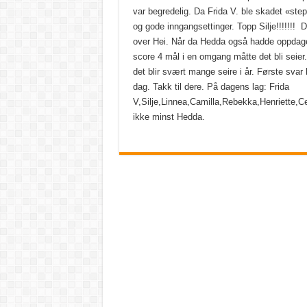
var begredelig. Da Frida V. ble skadet «ste
og gode inngangsettinger. Topp Silje!!!!!!! De
over Hei. Når da Hedda også hadde oppdaget
score 4 mål i en omgang måtte det bli seier.
det blir svært mange seire i år. Første sv
dag. Takk til dere. På dagens lag: Frida
V,Silje,Linnea,Camilla,Rebekka,Henriette,Ce
ikke minst Hedda.