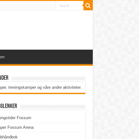
lem
nder
er, treningskamper og våre andre aktiviteter
.
iglenker
ingstider Fossum
per Fossum Arena
bbhåndbok