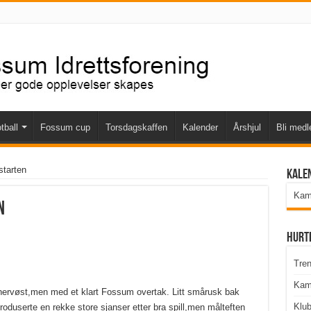
tball
Fossum cup
Torsdagskaffen
Kalender
Årshjul
Bli med
starten
Kale
Kamp
n
Hurt
Tren
Kam
 nervøst,men med et klart Fossum overtak. Litt smårusk bak
Klu
produserte en rekke store sjanser etter bra spill,men målteften