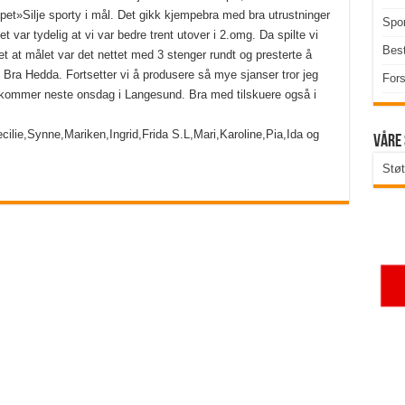
ppet»Silje sporty i mål. Det gikk kjempebra med bra utrustninger
Spor
t var tydelig at vi var bedre trent utover i 2.omg. Da spilte vi
Best
 at målet var det nettet med 3 stenger rundt og presterte å
 Bra Hedda. Fortsetter vi å produsere så mye sjanser tror jeg
Fors
ar kommer neste onsdag i Langesund. Bra med tilskuere også i
cilie,Synne,Mariken,Ingrid,Frida S.L,Mari,Karoline,Pia,Ida og
Våre
Støt