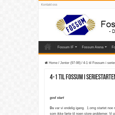
Kontakt oss
Fossum IF
Fossum Arena
Fo
Home
/
Jenter (97-98)
/
4-1 til Fossum i serie
4-1 til Fossum i seriestarte
god start
D
a var vi endelig igang. 1.omg startet noe
som ikke førte til noen store problemer. Vi 