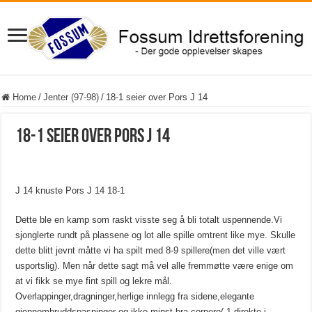
Home
/
Jenter (97-98)
/
18-1 seier over Pors J 14
18-1 seier over Pors J 14
J 14 knuste Pors J 14 18-1
Dette ble en kamp som raskt visste seg å bli totalt uspennende.Vi
sjonglerte rundt på plassene og lot alle spille omtrent like mye. Skulle
dette blitt jevnt måtte vi ha spilt med 8-9 spillere(men det ville vært
usportslig). Men når dette sagt må vel alle fremmøtte være enige om
at vi fikk se mye fint spill og lekre mål.
Overlappinger,dragninger,herlige innlegg fra sidene,elegante
gjennombruddspasninger og ikke minst bra cornere( 1 direkte i