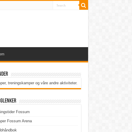
lem
nder
er, treningskamper og våre andre aktiviteter
.
iglenker
ingstider Fossum
per Fossum Arena
bbhåndbok