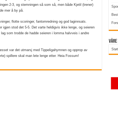
llingen 2-3, og stemningen så som så, men både Kjetil (trener)
Spor
dde mer å by på.
Best
inger, flotte scoringer, fantomredning og god laginnsats.
Fors
 igjen stod det 5-5. Det varte heldigvis ikke lenge, og seieren
lag som trodde de hadde seieren i lomma halvveis i andre
Våre
Støt
tgresset var det utmarsj med Tippeligahymnen og opprop av
rte) spillere skal man lete lenge etter. Heia Fossum!