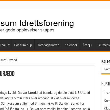
tball
Fossum cup
Torsdagskaffen
Kalender
Årshjul
Bli med
g mot Urædd
Kale
Kamp
 Urædd
Hurt
nsdags kveld. Da var Urædd på besøk, og de ble slått 6-5.
Urædd
Tren
e lagt til 5 minutter i hver omgang slik at hver av deres
Kam
 2×30). Fossum stilte med 8, men hvilke 8! Sander, Sune, Tor-
Klu
d (på lån fra lag 1). De var som vanlig litt seine i starten, og lå