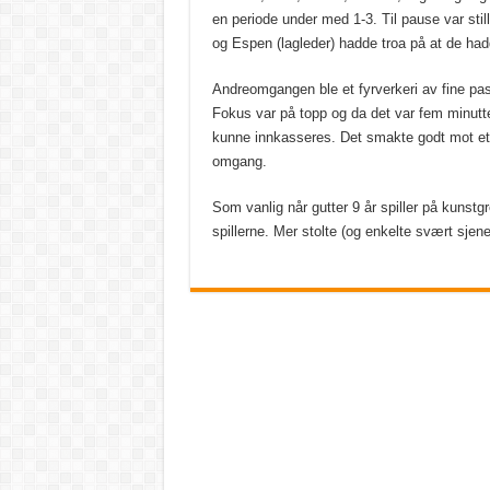
en periode under med 1-3. Til pause var sti
og Espen (lagleder) hadde troa på at de ha
Andreomgangen ble et fyrverkeri av fine pasn
Fokus var på topp og da det var fem minutter
kunne innkasseres. Det smakte godt mot et 
omgang.
Som vanlig når gutter 9 år spiller på kuns
spillerne. Mer stolte (og enkelte svært sjene