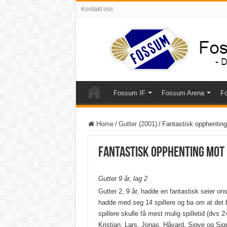
Kontakt oss
Fossum IF
Fossum Arena
Fo
Home
/
Gutter (2001)
/
Fantastisk opphentin
Fantastisk opphenting mot
Gutter 9 år, lag 2
Gutter 2, 9 år, hadde en fantastisk seier o
hadde med seg 14 spillere og ba om at det bl
spillere skulle få mest mulig spilletid (dvs
Kristian, Lars, Jonas, Håvard, Sigve og Sigur