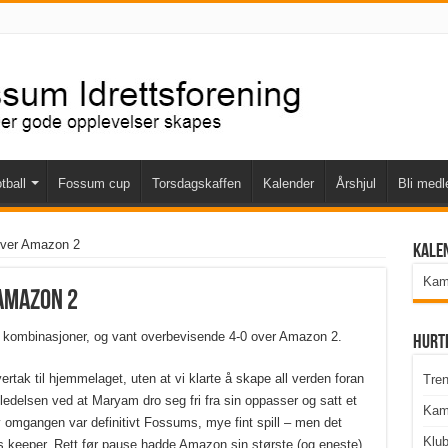
tball
Fossum cup
Torsdagskaffen
Kalender
Årshjul
Bli med
 over Amazon 2
Kale
Kamp
 Amazon 2
e kombinasjoner, og vant overbevisende 4-0 over Amazon 2.
Hurt
rtak til hjemmelaget, uten at vi klarte å skape all verden foran
Tren
 ledelsen ved at Maryam dro seg fri fra sin oppasser og satt et
Kam
 omgangen var definitivt Fossums, mye fint spill – men det
Klu
 keeper. Rett før pause hadde Amazon sin største (og eneste)