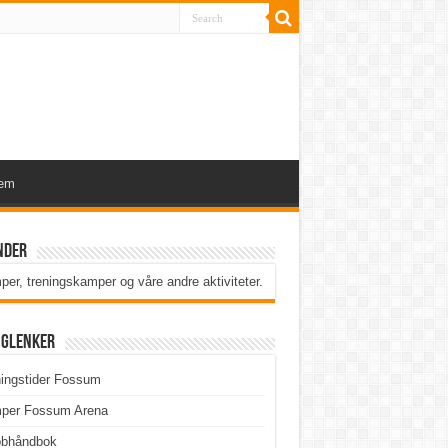
lem
nder
er, treningskamper og våre andre aktiviteter
.
iglenker
ingstider Fossum
per Fossum Arena
bbhåndbok