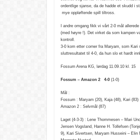
ordentlige sjanse, da de hadde et skudd i s
mye oppløftende spill tiltross.
I andre omgang fikk vi vårt 2-0 mål allerede 
(med høyre !). Det virket da som kampen va
kontroll.
3-0 kom etter corner fra Maryam, som Kari sat
sluttresultatet til 4-0, da hun slo et hardt i
Fossum Arena KG, lørdag 11.09.10 kl. 15
Fossum – Amazon 2 4-0
(1-0)
Mål :
Fossum : Maryam (20), Kaja (48), Kari (83)
Amazon 2 : Selvmål (87)
Laget (4-3-3) : Lene Thommesen – Mari Unda
Jensen Vogsland, Hanne H. Tollefsen (Tonje 
9), Kari Sivertsen, Maryam Husseini – Elin