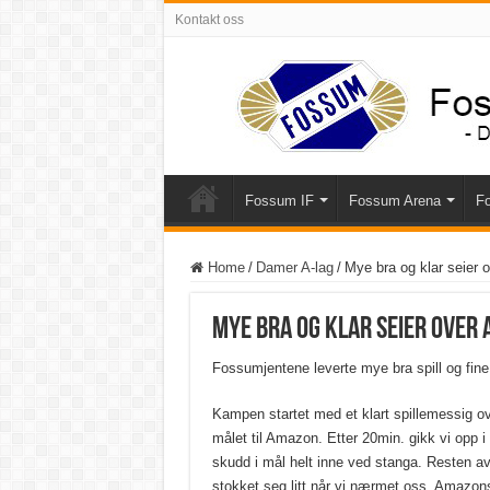
Kontakt oss
Fossum IF
Fossum Arena
Fo
Home
/
Damer A-lag
/
Mye bra og klar seier
Mye bra og klar seier over
Fossumjentene leverte mye bra spill og fin
Kampen startet med et klart spillemessig ove
målet til Amazon. Etter 20min. gikk vi opp i
skudd i mål helt inne ved stanga. Resten av
stokket seg litt når vi nærmet oss Amazons