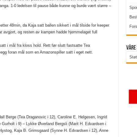
tanga. 1-0 ledelsen til pause både kunne og burde vært større –
Spor
Best
etter 48min, da Kaja satt ballen sikkert i mål tilside for keeper
Fors
r avgjort, og resten av kampen hadde hjemmelaget full
t i mål fra kloss hold. Rett før slutt fastsatte Tea
Våre
nnlegg foran mål som en Amazonspiller satt i eget nett.
Støt
ll Berge (Tea Draganovic i 12), Caroline E. Helgesen, Ingrid
Gurholt i 9) – Lykke Øverland Bergsli (Marit H. Edvardsen i
 Nystog, Kaja B. Grimsgaard (Synne H. Edvardsen i 12), Anne