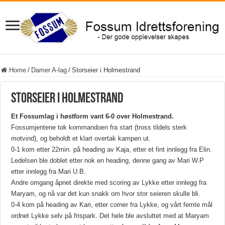
Home
/
Damer A-lag
/
Storseier i Holmestrand
Storseier i Holmestrand
Et Fossumlag i høstform vant 6-0 over Holmestrand.
Fossumjentene tok kommandoen fra start (tross tildels sterk
motvind), og beholdt et klart overtak kampen ut.
0-1 kom etter 22min. på heading av Kaja, etter et fint innlegg fra Elin.
Ledelsen ble doblet etter nok en heading, denne gang av Mari W.P
etter innlegg fra Mari U.B.
Andre omgang åpnet direkte med scoring av Lykke etter innlegg fra
Maryam, og nå var det kun snakk om hvor stor seieren skulle bli.
0-4 kom på heading av Kari, etter corner fra Lykke, og vårt femte mål
ordnet Lykke selv på frispark. Det hele ble avsluttet med at Maryam