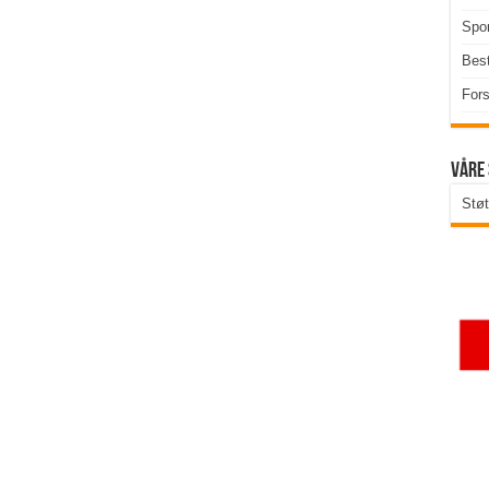
Spor
Best
Fors
Våre
Støt