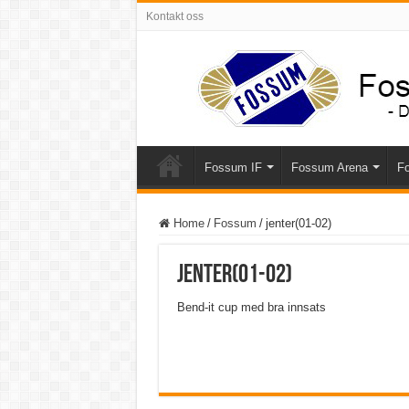
Kontakt oss
Fossum IF
Fossum Arena
Fo
Home
/
Fossum
/
jenter(01-02)
jenter(01-02)
Bend-it cup med bra innsats