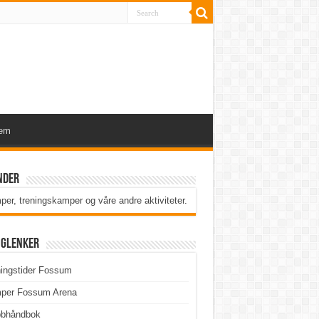
lem
nder
er, treningskamper og våre andre aktiviteter
.
iglenker
ingstider Fossum
per Fossum Arena
bbhåndbok