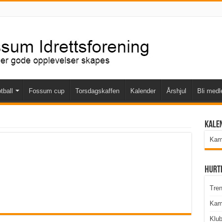
tball
Fossum cup
Torsdagskaffen
Kalender
Årshjul
Bli med
Kale
Kamp
Hurt
Tren
Kam
Klu